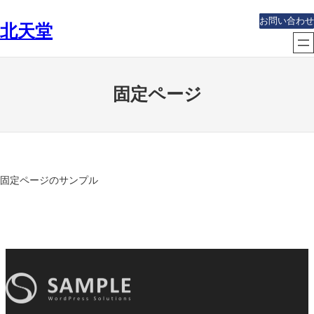
内
お問い合わせ
北天堂
容
を
ス
キ
固定ページ
ッ
プ
固定ページのサンプル